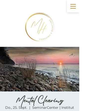
Mental Clearing
Do., 25. Sept.
  |  
SeminarCenter | Institut