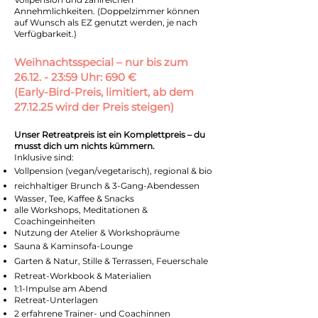
Annehmlichkeiten. (Doppelzimmer können
auf Wunsch als EZ genutzt werden, je nach
Verfügbarkeit.)
Weihnachtsspecial – nur bis zum
26.12. - 23:59 Uhr: 690 €
(Early-Bird-Preis, limitiert, ab dem
27.12.25 wird der Preis steigen)
Unser Retreatpreis ist ein Komplettpreis – du
musst dich um nichts kümmern.
Inklusive sind:
Vollpension (vegan/vegetarisch), regional & bio
reichhaltiger Brunch & 3-Gang-Abendessen
Wasser, Tee, Kaffee & Snacks
alle Workshops, Meditationen &
Coachingeinheiten
Nutzung der Atelier & Workshopräume
Sauna & Kaminsofa-Lounge
Garten & Natur, Stille & Terrassen, Feuerschale
Retreat-Workbook & Materialien
1:1-Impulse am Abend
Retreat-Unterlagen
2 erfahrene Trainer- und Coachinnen