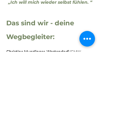
„Ich will mich wieder selbst fühlen. “
Das sind wir - deine
Wegbegleiter:
Christine Munzlinger-Westendorf
(CMW –
COACHING MIT WERT) ist seit über 20 Jahren
als Coachin und Trainerin tätig. Mit ihrer
positiven Energie, klaren Erdung und liebevoll
strukturierenden Art schafft sie sofort
Vertrauen. Als psychologische Beraterin und
zertifizierte wingwave®-Kurzzeit-Emotions-
Coachin unterstützt sie Menschen dabei,
blockierende Emotionen zu lösen,
Selbstbewusstsein zu stärken und innere
Stabilität zu finden.
Im Retreat „RISE INTO YOU“ eröffnet sie einen
geschützten Raum für Leichtigkeit, Wachstum
und persönliche Entfaltung – ganz im Sinne
ihres Mottos: „Kleiner Aufwand – große
Wirkung!“. Ihr Wissen aus Psychologie und
Neurowissenschaft verbindet sie dabei